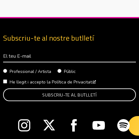
Subscriu-te al nostre butlletí
Correu Electrònico
Professional / Artista
Públic
He llegit i accepto la
Política de Privacitat.
Abre en nueva venta
Abre en nueva ventana
Abre en nueva ventana
Abre en nueva ventana
Abre en nueva v
Abre