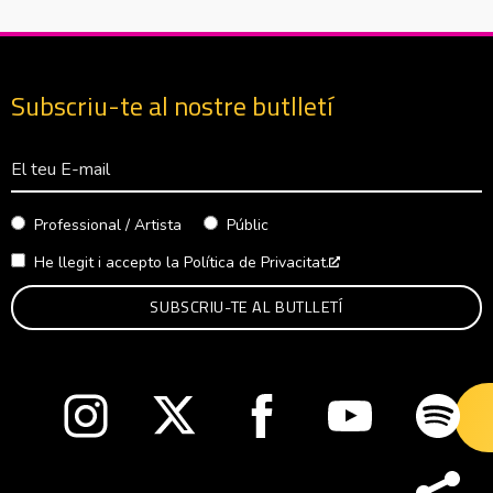
Subscriu-te al nostre butlletí
Correu Electrònico
Professional / Artista
Públic
He llegit i accepto la
Política de Privacitat.
Abre en nueva venta
Abre en nueva ventana
Abre en nueva ventana
Abre en nueva ventana
Abre en nueva v
Abre