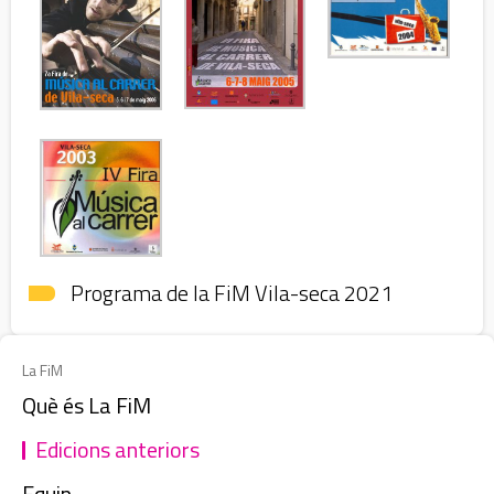
Programa de la FiM Vila-seca 2021
Abre en 
La FiM
Què és La FiM
Edicions anteriors
Equip