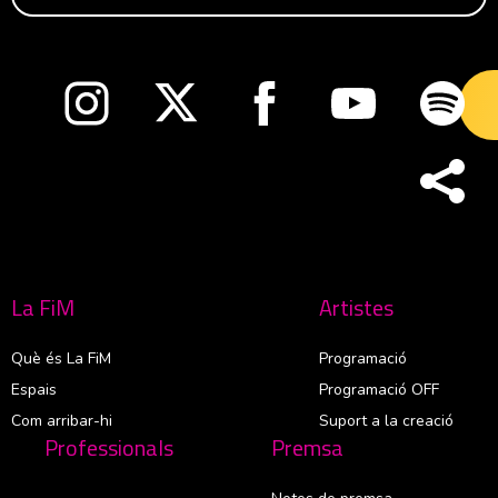
Abre en nueva ventana
Abre en nueva ventana
Abre en nueva ventana
Abre en nueva v
Abre
La FiM
Artistes
Què és La FiM
Programació
Espais
Programació OFF
Com arribar-hi
Suport a la creació
Professionals
Premsa