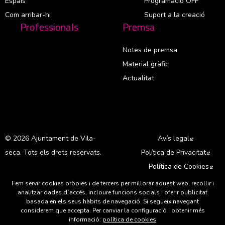
Espais
Programació OFF
Com arribar-hi
Suport a la creació
Professionals
Premsa
Notes de premsa
Material gràfic
Actualitat
© 2026 Ajuntament de Vila-
Avís legal
Abre en 
seca. Tots els drets reservats.
Política de Privacitat
Abre
Política de Cookies
Abr
Fem servir cookies pròpies i de tercers per millorar aquest web, recollir i
A
analitzar dades d´accés, incloure funcions socials i oferir publicitat
basada en els seus hàbits de navegació. Si segueix navegant
considerem que accepta. Per canviar la configuració i obtenir més
informació:
política de cookies