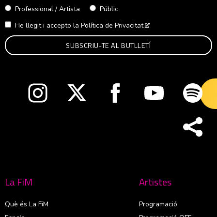
Professional / Artista
Públic
He llegit i accepto la
Política de Privacitat.
Abre en nueva venta
Abre en nueva ventana
Abre en nueva ventana
Abre en nueva ventana
Abre en nueva v
Abre
La FiM
Artistes
Què és La FiM
Programació