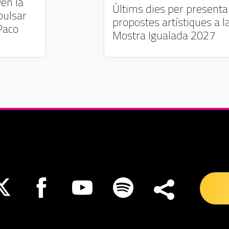
ven la
Últims dies per presenta
pulsar
propostes artístiques a l
Paco
Mostra Igualada 2027
nueva ventana
Abre en nueva ventana
Abre en nueva ventana
Abre en nueva ventana
Abre en nueva ventana