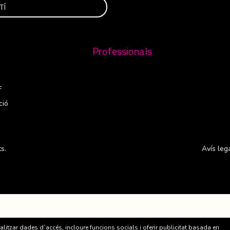
Professionals
F
ció
s.
Avís leg
nalitzar dades d´accés, incloure funcions socials i oferir publicitat basada en