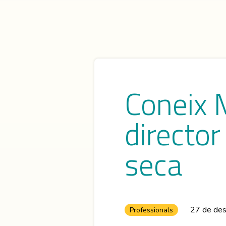
Coneix 
director
seca
27 de de
Professionals