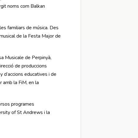
sorgit noms com Balkan
cles familiars de música. Des
 musical de la Festa Major de
sa Musicale de Perpinyà,
recció de produccions
y d’accions educatives i de
ar amb la FiM, en la
versos programes
ersity of St Andrews i la