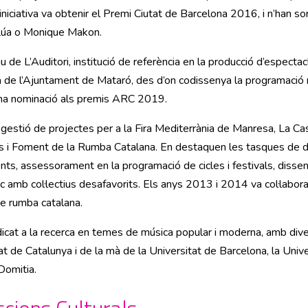
a iniciativa va obtenir el Premi Ciutat de Barcelona 2016, i n’han 
Lúa o Monique Makon.
 de L’Auditori, institució de referència en la producció d’especta
ra de l’Ajuntament de Mataró, des d’on codissenya la programació
na nominació als premis ARC 2019.
 gestió de projectes per a la Fira Mediterrània de Manresa, La Ca
s i Foment de la Rumba Catalana. En destaquen les tasques de di
s, assessorament en la programació de cicles i festivals, dissen
tístic amb col·lectius desafavorits. Els anys 2013 i 2014 va col·labor
de rumba catalana.
icat a la recerca en temes de música popular i moderna, amb di
tat de Catalunya i de la mà de la Universitat de Barcelona, la Univ
Domitia.
cions Culturals