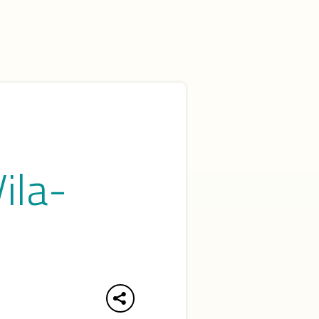
u
Vila-