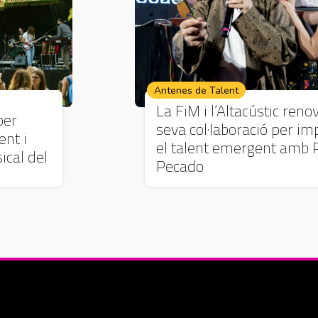
Antenes de Talent
La FiM i l’Altacústic reno
per
seva col·laboració per im
ent i
el talent emergent amb 
ical del
Pecado