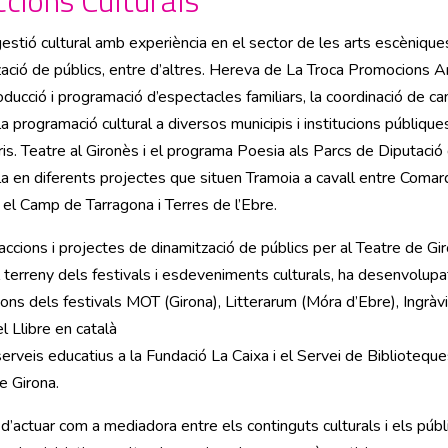
tió cultural amb experiència en el sector de les arts escèniques
ció de públics, entre d’altres. Hereva de La Troca Promocions Arti
 producció i programació d’espectacles familiars, la coordinació d
a programació cultural a diversos municipis i institucions públiqu
is. Teatre al Gironès i el programa Poesia als Parcs de Diputació d
la en diferents projectes que situen Tramoia a cavall entre Comarq
el Camp de Tarragona i Terres de l’Ebre.
ccions i projectes de dinamització de públics per al Teatre de Gir
el terreny dels festivals i esdeveniments culturals, ha desenvolupa
ions dels festivals MOT (Girona), Litterarum (Móra d’Ebre), Ingrà
 Llibre en català
erveis educatius a la Fundació La Caixa i el Servei de Biblioteques
e Girona.
 d’actuar com a mediadora entre els continguts culturals i els púb