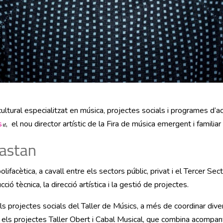
cultural especialitzat en música, projectes socials i programes d’
s
Abre en nueva ventana
, el nou director artístic de la Fira de música emergent i familiar
Castan
ifacètica, a cavall entre els sectors públic, privat i el Tercer Sect
ó tècnica, la direcció artística i la gestió de projectes.
 projectes socials del Taller de Músics, a més de coordinar div
ls projectes Taller Obert i Cabal Musical, que combina acompanya