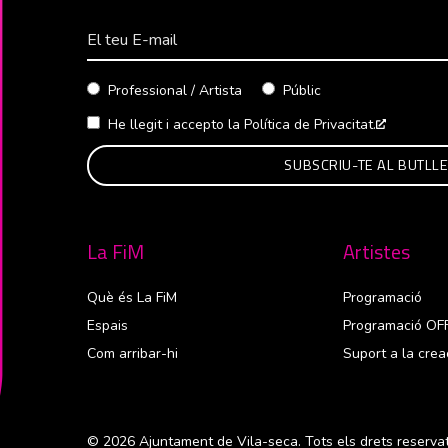
Correu Electrònico
Professional / Artista
Públic
He llegit i accepto la
Política de Privacitat.
Abre en 
La FiM
Artistes
Què és La FiM
Programació
Espais
Programació OF
Com arribar-hi
Suport a la crea
© 2026 Ajuntament de Vila-seca. Tots els drets reservat