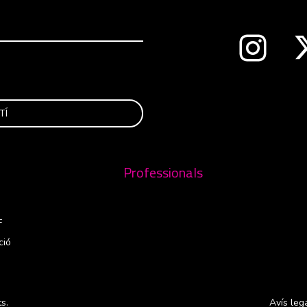
Abre en 
nueva ventana
Professionals
F
ció
s.
Avís leg