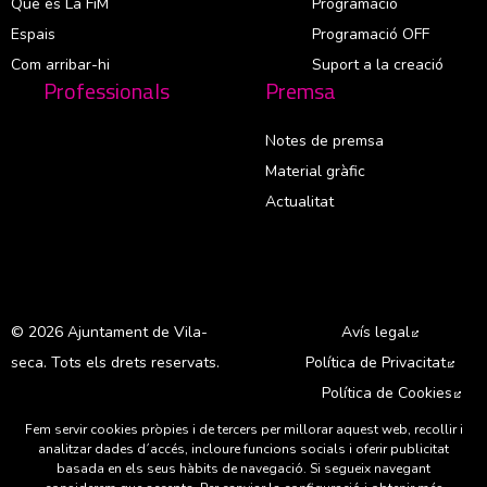
Què és La FiM
Programació
Espais
Programació OFF
Com arribar-hi
Suport a la creació
Professionals
Premsa
Notes de premsa
Material gràfic
Actualitat
© 2026 Ajuntament de Vila-
Avís legal
Abre en 
seca. Tots els drets reservats.
Política de Privacitat
Abre
Política de Cookies
Abr
Fem servir cookies pròpies i de tercers per millorar aquest web, recollir i
A
analitzar dades d´accés, incloure funcions socials i oferir publicitat
basada en els seus hàbits de navegació. Si segueix navegant