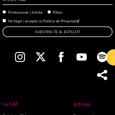
Professional / Artista
Públic
He llegit i accepto la
Política de Privacitat.
Abre en nueva venta
Abre en nueva ventana
Abre en nueva ventana
Abre en nueva ventana
Abre en nueva v
Abre
La FiM
Artistes