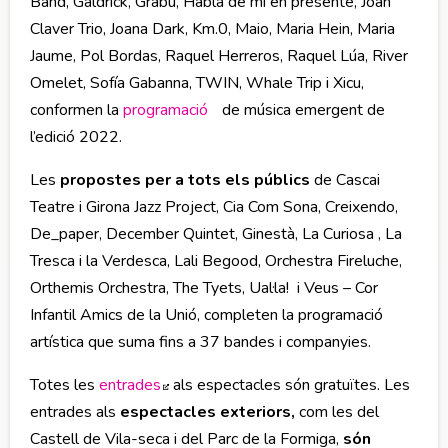
Band, Gáldrick, Grabu, Habla de mí en presente, Joan
Claver Trio, Joana Dark, Km.0, Maio, Maria Hein, Maria
Jaume, Pol Bordas, Raquel Herreros, Raquel Lúa, River
Omelet, Sofía Gabanna, TWIN, Whale Trip i Xicu,
conformen la
programació
Abre en nueva ventana
de música emergent de
l’edició 2022.
Les
propostes per a tots els públics
de Cascai
Teatre i Girona Jazz Project, Cia Com Sona, Creixendo,
De_paper, December Quintet, Ginestà, La Curiosa , La
Tresca i la Verdesca, Lali Begood, Orchestra Fireluche,
Orthemis Orchestra, The Tyets, Ual·la! i Veus – Cor
Infantil Amics de la Unió, completen la programació
artística que suma fins a 37 bandes i companyies.
Totes les
entrades
Abre en nueva ventana
als espectacles són gratuïtes. Les
entrades als
espectacles exteriors,
com les del
Castell de Vila-seca i del Parc de la Formiga,
són