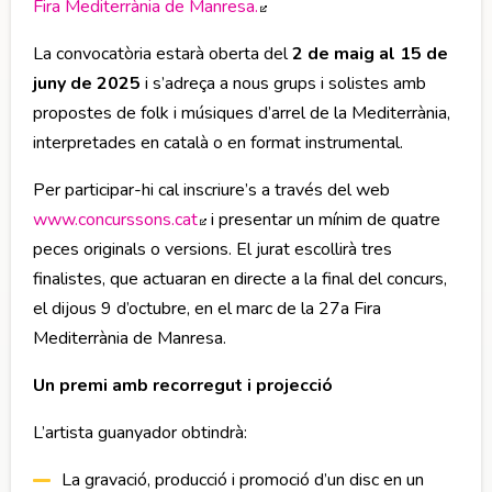
Fira Mediterrània de Manresa.
Abre en nueva ventana
La convocatòria estarà oberta del
2 de maig al 15 de
juny de 2025
i s’adreça a nous grups i solistes amb
propostes de folk i músiques d’arrel de la Mediterrània,
interpretades en català o en format instrumental.
Per participar-hi cal inscriure’s a través del web
www.concurssons.cat
Abre en nueva ventana
i presentar un mínim de quatre
peces originals o versions. El jurat escollirà tres
finalistes, que actuaran en directe a la final del concurs,
el dijous 9 d’octubre, en el marc de la 27a Fira
Mediterrània de Manresa.
Un premi amb recorregut i projecció
L’artista guanyador obtindrà:
La gravació, producció i promoció d’un disc en un