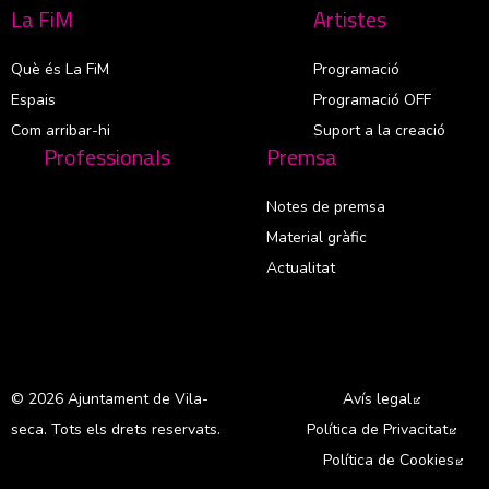
La FiM
Artistes
Què és La FiM
Programació
Espais
Programació OFF
Com arribar-hi
Suport a la creació
Professionals
Premsa
Notes de premsa
Material gràfic
Actualitat
© 2026 Ajuntament de Vila-
Avís legal
Abre en 
seca. Tots els drets reservats.
Política de Privacitat
Abre
Política de Cookies
Abr