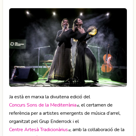
Ja està en marxa la divuitena edició del
Concurs Sons de la Mediterrània
Abre en nueva ventana
, el certamen de
referència per a artistes emergents de música d’arrel,
organitzat pel Grup Enderrock i el
Centre Artesà Tradicionàrius
Abre en nueva ventana
, amb la col·laboració de la