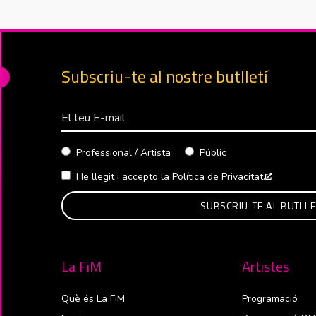
Subscriu-te al nostre butlletí
Correu Electrònico
Professional / Artista
Públic
He llegit i accepto la
Política de Privacitat.
Abre en 
La FiM
Artistes
Què és La FiM
Programació