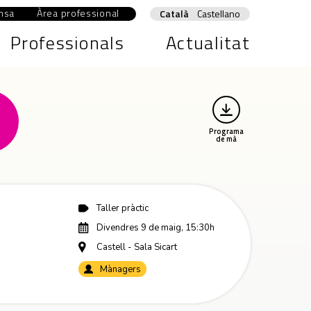
msa
Àrea professional
Abre en nueva ventana
Català
Castellano
Professionals
Actualitat
Programa
de mà
Taller pràctic
Divendres 9 de maig, 15:30h
Castell - Sala Sicart
Mànagers