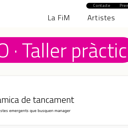
Contacte
Pre
La FiM
Artistes
 · Taller pràctic
nàmica de tancament
rtistes emergents que busquen manager