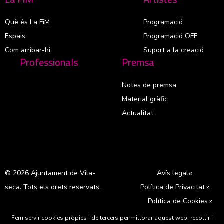
Què és La FiM
Programació
Espais
Programació OFF
Com arribar-hi
Suport a la creació
Professionals
Premsa
Notes de premsa
Material gràfic
Actualitat
© 2026 Ajuntament de Vila-
Avís legal
Abre en 
seca. Tots els drets reservats.
Política de Privacitat
Abre
Política de Cookies
Abr
Fem servir cookies pròpies i de tercers per millorar aquest web, recollir i
A