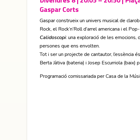
Divendres 8 | 20:05 – 20:50 | Plaç
Gaspar Corts
Gaspar construeix un univers musical de clarobs
Rock, el Rock’n’Roll d’arrel americana i el Pop
Calidoscopi
: una exploració de les emocions, d
persones que ens envolten.
Tot i ser un projecte de cantautor, l’essència 
Berta Jàtiva (bateria) i Josep Escurriola (baix) 
Programació comissariada per Casa de la Músi