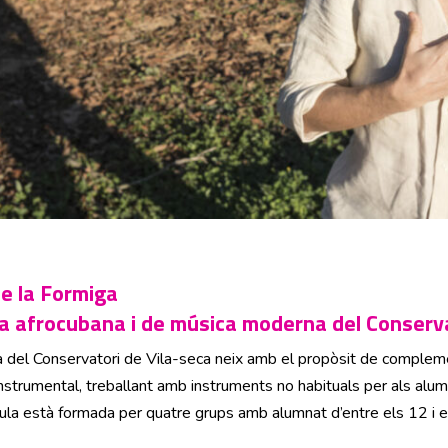
de la Formiga
a afrocubana i de música moderna del Conserva
del Conservatori de Vila-seca neix amb el propòsit de complemen
 instrumental, treballant amb instruments no habituals per als alum
’Aula està formada per quatre grups amb alumnat d’entre els 12 i e