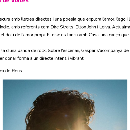
a de Voltes
curs amb lletres directes i una poesia que explora l’amor, l’ego i 
-Indie, amb referents com Dire Straits, Elton John i Leiva. Actualm
el dol i de l’amor propi. El disc es tanca amb Casa, una cançó que r
és la d’una banda de rock. Sobre l’escenari, Gaspar s’acompanya de 
per donar forma a un directe intens i vibrant.
ca de Reus.