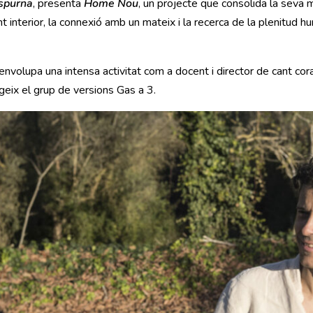
spurna
, presenta
Home Nou
, un projecte que consolida la seva 
t interior, la connexió amb un mateix i la recerca de la plenitud 
esenvolupa una intensa activitat com a docent i director de cant c
rigeix el grup de versions Gas a 3.