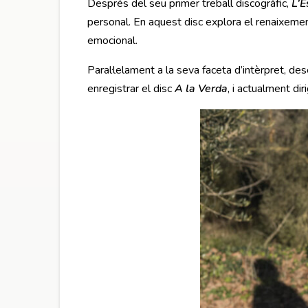
Després del seu primer treball discogràfic,
L’E
personal. En aquest disc explora el renaixemen
emocional.
Paral·lelament a la seva faceta d’intèrpret, d
enregistrar el disc
A la Verda
, i actualment di