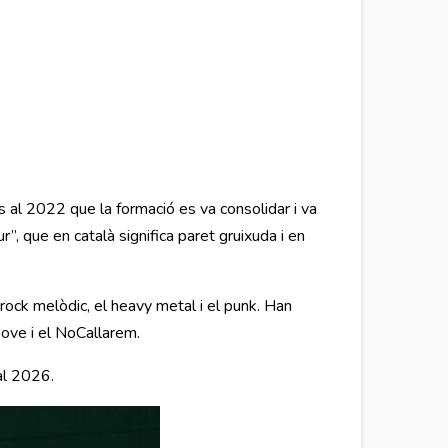
s al 2022 que la formació es va consolidar i va
r”, que en català significa paret gruixuda i en
ock melòdic, el heavy metal i el punk. Han
Jove i el NoCallarem.
 al 2026.