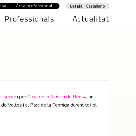
msa
Àrea professional
Abre en nueva ventana
Català
Castellano
Professionals
Actualitat
la-seca
Abre en nueva ventana
i per
Casa de la Música de Reus
Abre en nueva ventana
, on
 de Voltes i al Parc de la Formiga durant tot el