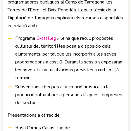
programadores públiques al Camp de Tarragona, les
Terres de l’Ebre i el Baix Penedès. L’equip tècnic de la
Diputació de Tarragona explicarà els recursos disponibles
en relació amb:
Programa
E-catàleg
Abre en nueva ventana
, l’eina que recull propostes
culturals del territori i les posa a disposició dels
ajuntaments, per tal que les incorporin a les seves
programacions a cost 0. Durant la sessió s’exposaran
les novetats i actualitzacions previstes a curt i mitjà
termini.
Subvencions i beques a la creació artística i a la
producció cultural per a persones físiques i empreses
del sector.
Presentacions a càrrec de:
Rosa Comes Casas, cap de