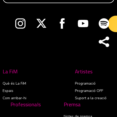
Abre en nueva ventana
Abre en nueva ventana
Abre en nueva ventana
Abre en nueva v
Abre
La FiM
Artistes
Què és La FiM
Programació
Espais
Programació OFF
Com arribar-hi
Suport a la creació
Professionals
Premsa
Notes de premsa