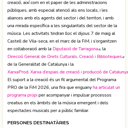
creació, així com en el paper de les administracions
públiques, amb especial atenció als ens locals, i les
aliances amb els agents del sector i del territori, i amb
una mirada específica a les singularitats del sector de la
música. Les activitats tindran lloc el dijous 7 de maig al
Castell de Vila-seca, en el marc de la FiM, i s’organitzen
en col·laboració amb la
Diputació de Tarragona
Abre en nuev
, la
Direcció General de Drets Culturals, Creació i Biblioteques
A
de la Generalitat de Catalunya i la
XarxaProd. Xarxa d’espais de creació i producció de Cataluny
El suport a la creació és un fil argumental del Programa
PRO de la FiM 2026, una fira que enguany
ha articulat un
programa propi
per acompanyar i impulsar processos
creatius en els àmbits de la música emergent i dels
espectacles musicals per a públic familiar.
PERSONES DESTINATÀRIES