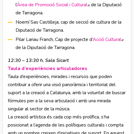
l’
Àrea de Promoció Social i Cultural
Abre en nueva venta
de la Diputació
de Tarragona.
Noemí Sas Castilleja, cap de secció de cultura de la
Diputació de Tarragona.
Pilar Lanau Franch, Cap de projecte d’
Acció Cultural
Abre
de la Diputació de Tarragona.
12:30 – 13:30 h. Sala Sicart
Taula d’experiències articuladores
Taula d’experiències, mirades i recursos que poden
contribuir a oferir una visió panoràmica i territorial del
suport a la creació a Catalunya, amb la voluntat de buscar
fórmules per a la seva articulació i amb una mirada
singular al sector de la música.
La creació artística és cada cop més prolífica, s’ha
posicionat a l’agenda de les polítiques culturals i compta
amb un nombre creixen d’iniciatives de suport. En aquest