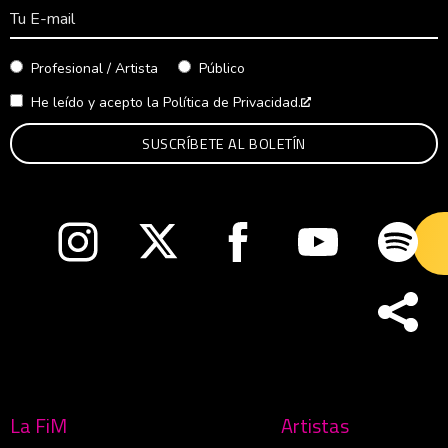
Correo Electrónico
Profesional / Artista
Público
He leído y acepto la
Política de Privacidad.
Abre en nueva venta
Abre en nueva ventana
Abre en nueva ventana
Abre en nueva ventana
Abre en nueva v
Abre
La FiM
Artistas