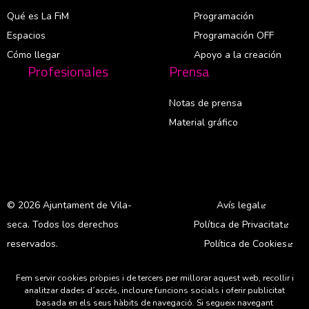
Qué es La FiM
Programación
Espacios
Programación OFF
Cómo llegar
Apoyo a la creación
Profesionales
Prensa
Notas de prensa
Material gráfico
© 2026 Ajuntament de Vila-
Avís legal
Abre en 
seca. Todos los derechos
Política de Privacitat
Abre
reservados.
Política de Cookies
Abr
Fem servir cookies pròpies i de tercers per millorar aquest web, recollir i
A
analitzar dades d´accés, incloure funcions socials i oferir publicitat
basada en els seus hàbits de navegació. Si segueix navegant