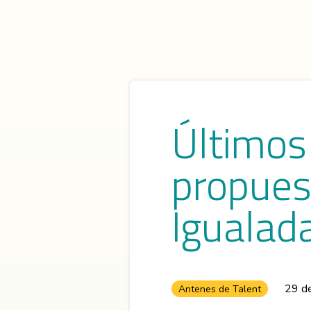
Últimos
propues
Igualad
29 de
Antenes de Talent