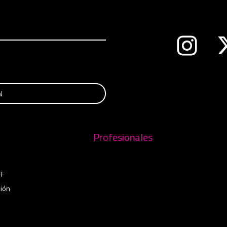
Abre en 
nueva ventana
Profesionales
FF
ión