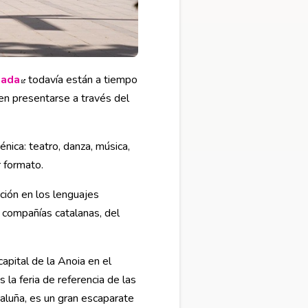
lada
Abre en nueva ventana
todavía están a tiempo
en presentarse a través del
nica: teatro, danza, música,
r formato.
ción en los lenguajes
a compañías catalanas, del
capital de la Anoia en el
 la feria de referencia de las
aluña, es un gran escaparate