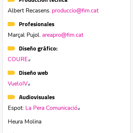
Albert Recasens.
produccio@fim.cat
Profesionales
Marçal Pujol.
areapro@fim.cat
Diseño gráfico:
COURE
Abre en nueva ventana
Diseño web
VueloIV
Abre en nueva ventana
Audiovisuales
Espot:
La Pera Comunicació
Abre en nueva venta
Heura Molina