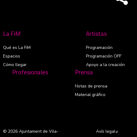
La FiM
Artistas
Qué es La FiM
Programación
Espacios
Programación OFF
Cómo llegar
Apoyo a la creación
Profesionales
Prensa
Notas de prensa
Material gráfico
© 2026 Ajuntament de Vila-
Avís legal
Abre en 