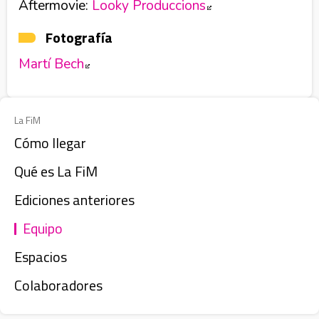
Aftermovie:
Looky Produccions
Abre en nueva ve
Fotografía
Martí Bech
Abre en nueva ventana
La FiM
Cómo llegar
Qué es La FiM
Ediciones anteriores
Equipo
Espacios
Colaboradores