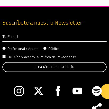
Suscríbete a nuestro Newsletter
Correo Electrónico
Profesional / Artista
Público
He leído y acepto la
Política de Privacidad.
Abre en nueva venta
Abre en nueva ventana
Abre en nueva ventana
Abre en nueva ventana
Abre en nueva v
Abre