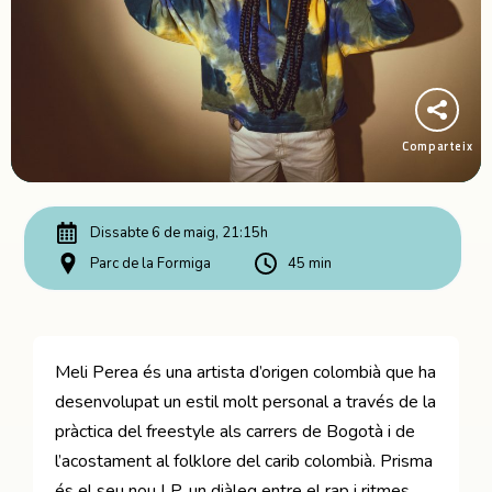
Comparteix
Dissabte 6 de maig, 21:15h
Parc de la Formiga
45 min
Meli Perea és una artista d’origen colombià que ha
desenvolupat un estil molt personal a través de la
pràctica del freestyle als carrers de Bogotà i de
l’acostament al folklore del carib colombià. Prisma
és el seu nou LP, un diàleg entre el rap i ritmes