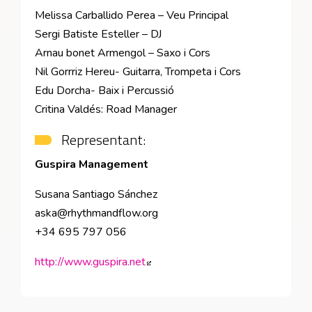
Melissa Carballido Perea – Veu Principal
Sergi Batiste Esteller – DJ
Arnau bonet Armengol – Saxo i Cors
Nil Gorrriz Hereu- Guitarra, Trompeta i Cors
Edu Dorcha- Baix i Percussió
Critina Valdés: Road Manager
Representant:
Guspira Management
Susana Santiago Sánchez
aska@rhythmandflow.org
+34 695 797 056
http://www.guspira.net
Abre en nueva ventana