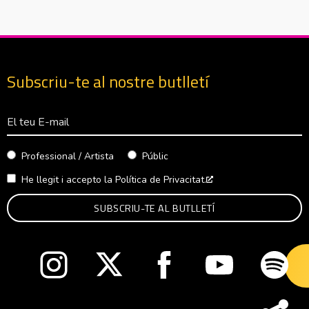
Subscriu-te al nostre butlletí
Correu Electrònico
Professional / Artista
Públic
He llegit i accepto la
Política de Privacitat.
Abre en nueva venta
Abre en nueva ventana
Abre en nueva ventana
Abre en nueva ventana
Abre en nueva v
Abre