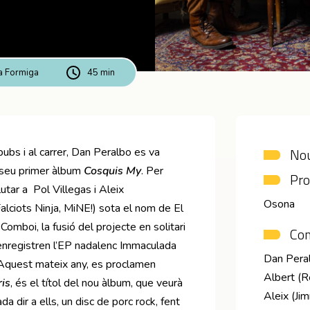
la Formiga
45 min
Nou
bs i al carrer, Dan Peralbo es va
l seu primer àlbum
Cosquis My
. Per
Pro
utar a Pol Villegas i Aleix
Osona
alciots Ninja, MiNE!) sota el nom de El
omboi, la fusió del projecte en solitari
Co
 enregistren l’EP nadalenc Immaculada
Dan Peralb
. Aquest mateix any, es proclamen
Albert (R
ris
, és el títol del nou àlbum, que veurà
Aleix (Ji
a dir a ells, un disc de porc rock, fent