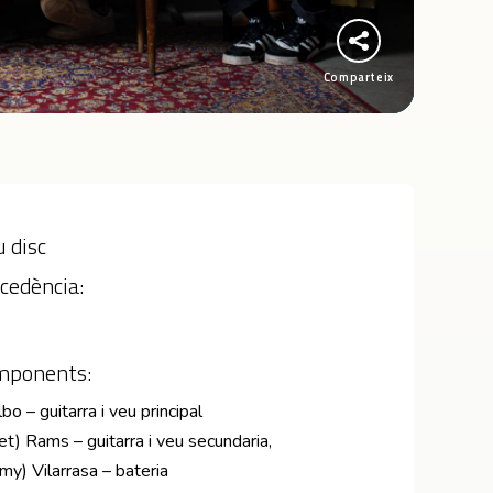
Comparteix
 disc
cedència:
mponents:
o – guitarra i veu principal
et) Rams – guitarra i veu secundaria,
mmy) Vilarrasa – bateria