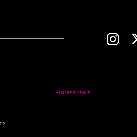
Abre en 
nueva ventana
Professionals
F
ció