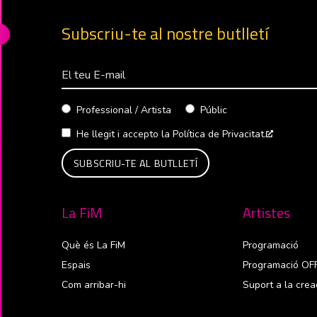
Subscriu-te al nostre butlletí
Correu Electrònico
Professional / Artista
Públic
He llegit i accepto la
Política de Privacitat.
Abre en 
La FiM
Artistes
Què és La FiM
Programació
Espais
Programació OF
Com arribar-hi
Suport a la crea