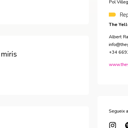
Pol Villeg
Rep
The Yel
Albert R
info@the
 miris
+34 66
www.they
Segueix a
Abre 