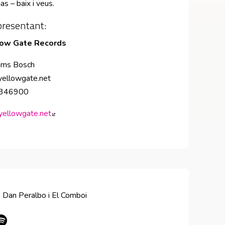
as – baix i veus.
resentant:
low Gate Records
ams Bosch
yellowgate.net
9346900
ellowgate.net
Abre en nueva ventana
 Dan Peralbo i El Comboi
en nueva ventana
Abre en nueva ventana