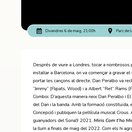
Divendres 6 de maig, 21:00h
Parc de 
Després de viure a Londres, tocar a nombrosos pu
instal·lar a Barcelona, on va començar a gravar e
portar les cançons al directe, Dan Peralbo va recl
“Jimmy” (Flipats, Wood) i a Albert “Ret” Rams (F
Comboi. D’aquesta manera neix Dan Peralbo i El C
del Dan i la banda. Amb la formació constituïda,
Concepció i publiquen la pel·lícula musical Crous
guanyadors del Sona9 2021.
Miris Com t’ho Mi
la llum a finals de maig del 2022. Com els hi agrad