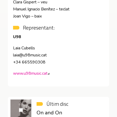
Clara Gispert – veu
Manuel Ignacio Benítez – teclat
Joan Vigo – baix
Representant:
U98
Laia Cubells
laia@u98music.cat
+34 665590308
www.u98music.cat
Abre en nueva ventana
Últim disc
On and On