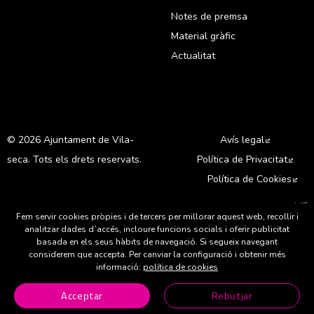
Notes de premsa
Material gràfic
Actualitat
© 2026 Ajuntament de Vila-
Avís legal
Abre en 
seca. Tots els drets reservats.
Política de Privacitat
Abre
Política de Cookies
Abr
A
Fem servir cookies pròpies i de tercers per millorar aquest web, recollir i
analitzar dades d´accés, incloure funcions socials i oferir publicitat
basada en els seus hàbits de navegació. Si segueix navegant
considerem que accepta. Per canviar la configuració i obtenir més
informació:
política de cookies
Abre en nueva ventana
Abre en nueva ventana
Abre en nueva ventana
Abre en nueva ventana
Abre en nueva ven
Acceptar
Rebutjar