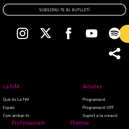
Abre en nueva ventana
Abre en nueva ventana
Abre en nueva ventana
Abre en nueva v
Abre
La FiM
Artistes
Què és La FiM
Programació
Espais
Programació OFF
Com arribar-hi
Suport a la creació
Professionals
Premsa