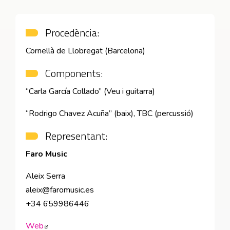
Procedència:
Cornellà de Llobregat (Barcelona)
Components:
“Carla García Collado” (Veu i guitarra)
“Rodrigo Chavez Acuña” (baix), TBC (percussió)
Representant:
Faro Music
Aleix Serra
aleix@faromusic.es
+34 659986446
Web
Abre en nueva ventana