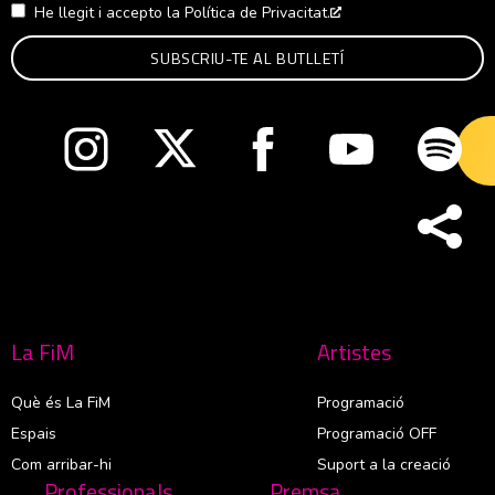
He llegit i accepto la
Política de Privacitat.
Abre en nueva venta
Abre en nueva ventana
Abre en nueva ventana
Abre en nueva ventana
Abre en nueva v
Abre
La FiM
Artistes
Què és La FiM
Programació
Espais
Programació OFF
Com arribar-hi
Suport a la creació
Professionals
Premsa