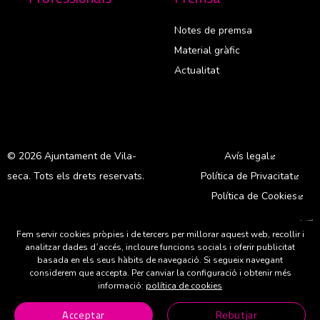
Notes de premsa
Material gràfic
Actualitat
© 2026 Ajuntament de Vila-
Avís legal
Abre en 
seca. Tots els drets reservats.
Política de Privacitat
Abre
Política de Cookies
Abr
A
Fem servir cookies pròpies i de tercers per millorar aquest web, recollir i
analitzar dades d´accés, incloure funcions socials i oferir publicitat
basada en els seus hàbits de navegació. Si segueix navegant
considerem que accepta. Per canviar la configuració i obtenir més
informació:
política de cookies
Abre en nueva ventana
Abre en nueva ventana
Abre en nueva ventana
Abre en nueva ventana
Abre en nueva ven
Acceptar
Rebutjar