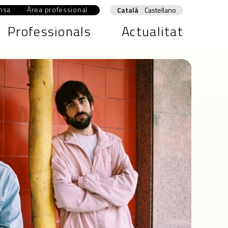
msa
Àrea professional
Abre en nueva ventana
Català
Castellano
Professionals
Actualitat