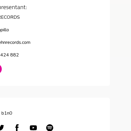
resentant:
RECORDS
pillo
hnrecords.com
 424 882
bre en nueva ventana
a b1n0
en nueva ventana
Abre en nueva ventana
Abre en nueva ventana
Abre en nueva ventana
Abre en nueva ventana