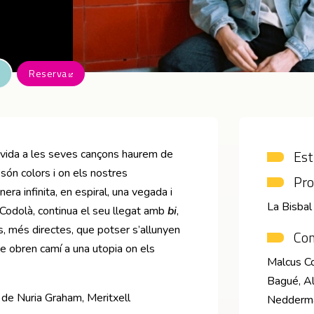
Reserva
Abre en nueva ventana
Est
vida a les seves cançons haurem de
 són colors i on els nostres
Pro
a infinita, en espiral, una vegada i
La Bisba
 Codolà, continua el seu llegat amb
bi
,
 més directes, que potser s’allunyen
Co
ue obren camí a una utopia on els
Malcus Co
Bagué, Al
 de Nuria Graham, Meritxell
Nedderm