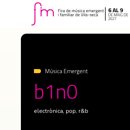
6 AL 9
DE MAIG DE
2027
Música Emergent
b1n0
electrònica, pop, r&b