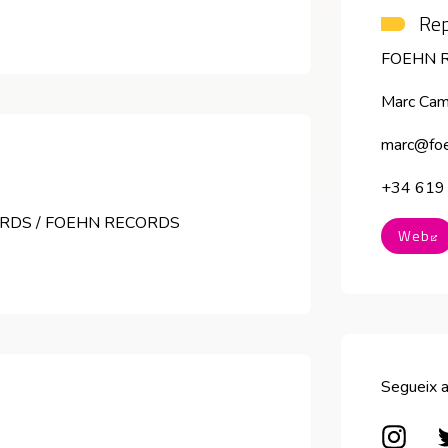
Rep
FOEHN 
Marc Cam
marc@foe
+34 619
RDS / FOEHN RECORDS
Web
A
Segueix 
Abre 