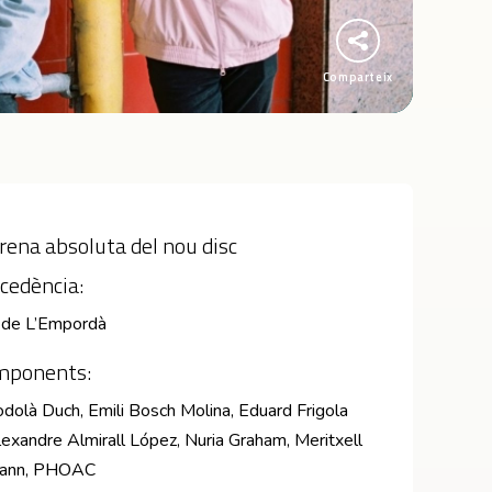
Comparteix
rena absoluta del nou disc
cedència:
l de L’Empordà
mponents:
dolà Duch, Emili Bosch Molina, Eduard Frigola
exandre Almirall López, Nuria Graham, Meritxell
ann, PHOAC