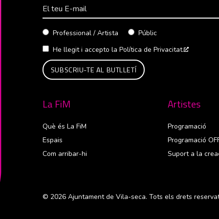
Correu Electrònico
Professional / Artista
Públic
He llegit i accepto la
Política de Privacitat.
Abre en 
La FiM
Artistes
Què és La FiM
Programació
Espais
Programació OF
Com arribar-hi
Suport a la crea
© 2026 Ajuntament de Vila-seca. Tots els drets reservat