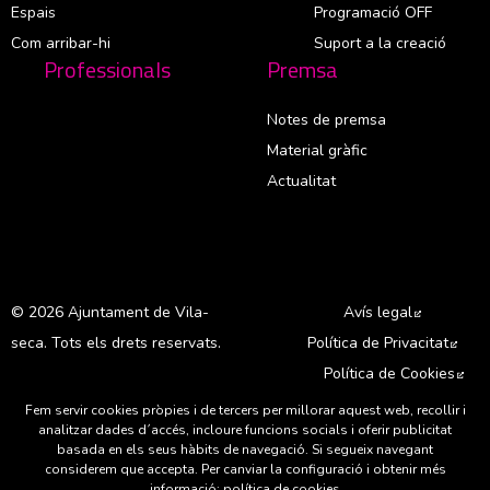
Espais
Programació OFF
Com arribar-hi
Suport a la creació
Professionals
Premsa
Notes de premsa
Material gràfic
Actualitat
© 2026 Ajuntament de Vila-
Avís legal
Abre en 
seca. Tots els drets reservats.
Política de Privacitat
Abre
Política de Cookies
Abr
Fem servir cookies pròpies i de tercers per millorar aquest web, recollir i
A
analitzar dades d´accés, incloure funcions socials i oferir publicitat
basada en els seus hàbits de navegació. Si segueix navegant
considerem que accepta. Per canviar la configuració i obtenir més
informació:
política de cookies