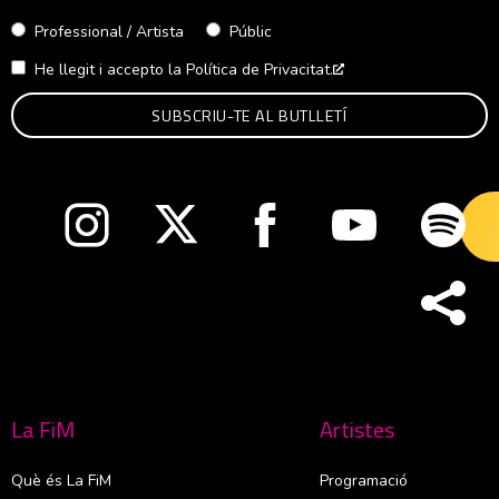
Professional / Artista
Públic
He llegit i accepto la
Política de Privacitat.
Abre en nueva venta
Abre en nueva ventana
Abre en nueva ventana
Abre en nueva ventana
Abre en nueva v
Abre
La FiM
Artistes
Què és La FiM
Programació