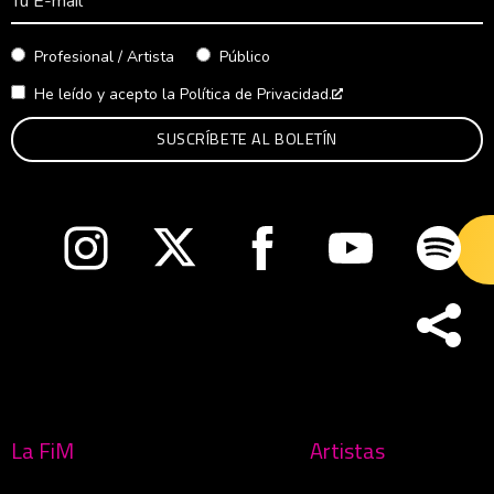
Profesional / Artista
Público
He leído y acepto la
Política de Privacidad.
Abre en nueva venta
Abre en nueva ventana
Abre en nueva ventana
Abre en nueva ventana
Abre en nueva v
Abre
La FiM
Artistas