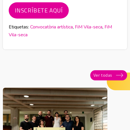
INSCRÍBETE AQUÍ
Etiquetas:
Convocatòria artística
,
FiM Vila-seca
,
FiM
Vila-seca
Ver todas