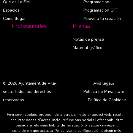
Qué es La FiM
Programación
Espacios
Programación OFF
Cómo llegar
Apoyo a la creación
Profesionales
Prensa
Notas de prensa
Material gráfico
© 2026 Ajuntament de Vila-
Avís legal
Abre en 
seca. Todos los derechos
Política de Privacitat
Abre
reservados.
Política de Cookies
Abr
Fem servir cookies pròpies i de tercers per millorar aquest web, recollir i
A
analitzar dades d´accés, incloure funcions socials i oferir publicitat
basada en els seus hàbits de navegació. Si segueix navegant
considerem que accepta. Per canviar la configuració i obtenir més