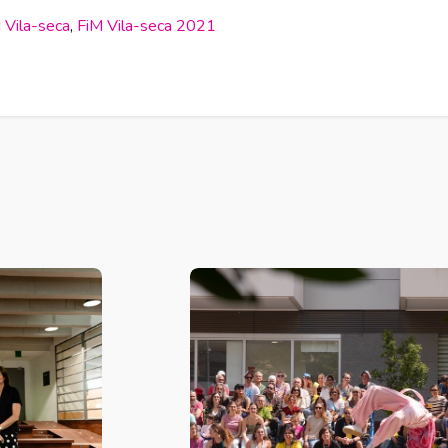
 Vila-seca
,
FiM Vila-seca 2021