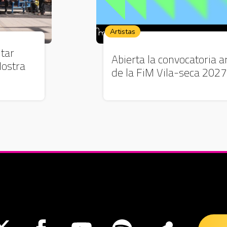
Artistas
tar
Abierta la convocatoria ar
Mostra
de la FiM Vila-seca 2027
nueva ventana
Abre en nueva ventana
Abre en nueva ventana
Abre en nueva ventana
Abre en nueva ventana