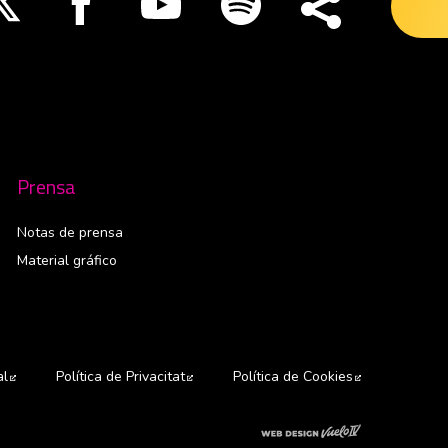
Prensa
Notas de prensa
Material gráfico
al
Abre en nueva ventana
Política de Privacitat
Abre en nueva ventana
Política de Cookies
Abre en nuev
Abre en nuev