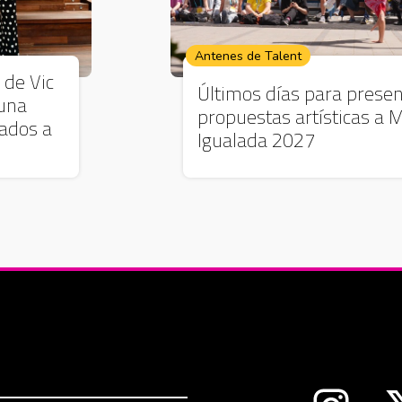
Antenes de Talent
 de Vic
Últimos días para presen
 una
propuestas artísticas a 
lados a
Igualada 2027
Abre en 