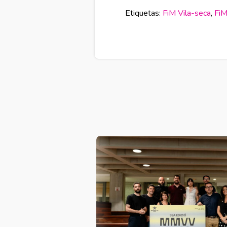
Etiquetas:
FiM Vila-seca
,
FiM