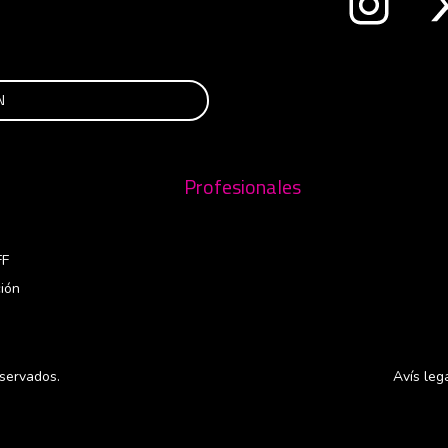
nueva ventana
Profesionales
FF
ión
servados.
Avís leg