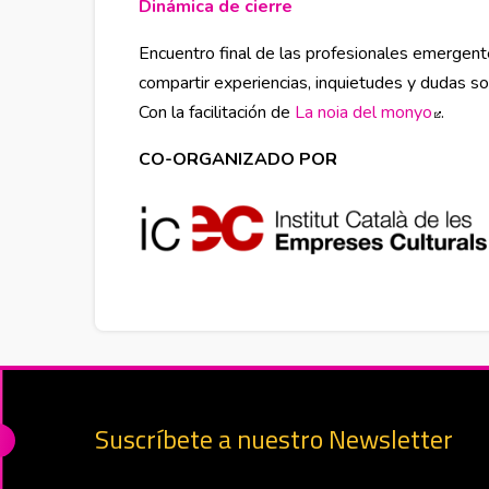
Dinámica de cierre
Abre en nueva ventana
Encuentro final de las profesionales emergente
compartir experiencias, inquietudes y dudas s
Con la facilitación de
La noia del monyo
Abre 
.
CO-ORGANIZADO POR
Suscríbete a nuestro Newsletter