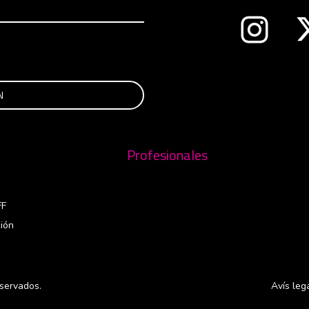
Abre en 
nueva ventana
Profesionales
FF
ión
servados.
Avís leg