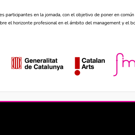
s participantes en la jornada, con el objetivo de poner en común 
obre el horizonte profesional en el ámbito del management y el b
en nueva ventana