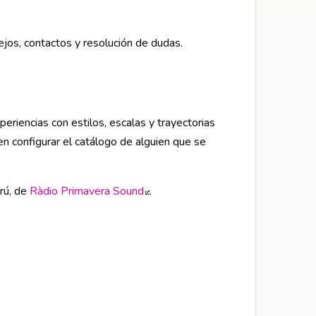
ejos, contactos y resolución de dudas.
eriencias con estilos, escalas y trayectorias
en configurar el catálogo de alguien que se
rú, de
Ràdio Primavera Sound
Abre en nueva ventana
.