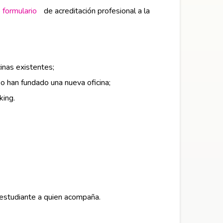
o
formulario
Abre en nueva ventana
de acreditación profesional a la
inas existentes;
o han fundado una nueva oficina;
king.
o estudiante a quien acompaña.