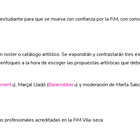
ntana
 estudiante para que se mueva con confianza por la FiM, con cons
ana
roster o catálogo artístico. Se expondrán y contrastarán tres exp
y enfoques a la hora de escoger las propuestas artísticas que deb
ement
Abre en nueva ventana
), Marçal Lladó (
Bankrobber
Abre en nueva ventana
) y moderación de Marta Salic
 profesionales acreditadas en la FiM Vila-seca.