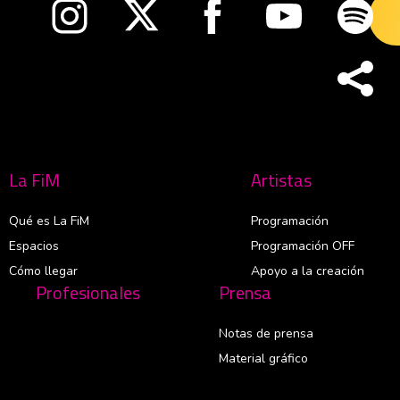
Abre en nueva ventana
Abre en nueva ventana
Abre en nueva ventana
Abre en nueva v
Abre
La FiM
Artistas
Qué es La FiM
Programación
Espacios
Programación OFF
Cómo llegar
Apoyo a la creación
Profesionales
Prensa
Notas de prensa
Material gráfico