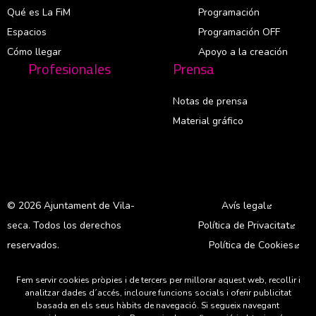
Qué es La FiM
Programación
Espacios
Programación OFF
Cómo llegar
Apoyo a la creación
Profesionales
Prensa
Notas de prensa
Material gráfico
© 2026 Ajuntament de Vila-
Avís legal
Abre en 
seca. Todos los derechos
Política de Privacitat
Abre
reservados.
Política de Cookies
Abr
Fem servir cookies pròpies i de tercers per millorar aquest web, recollir i
A
analitzar dades d´accés, incloure funcions socials i oferir publicitat
basada en els seus hàbits de navegació. Si segueix navegant