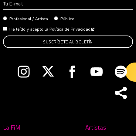
Correo Electrónico
Profesional / Artista
Público
He leído y acepto la
Política de Privacidad.
Abre en nueva venta
Abre en nueva ventana
Abre en nueva ventana
Abre en nueva ventana
Abre en nueva v
Abre
La FiM
Artistas