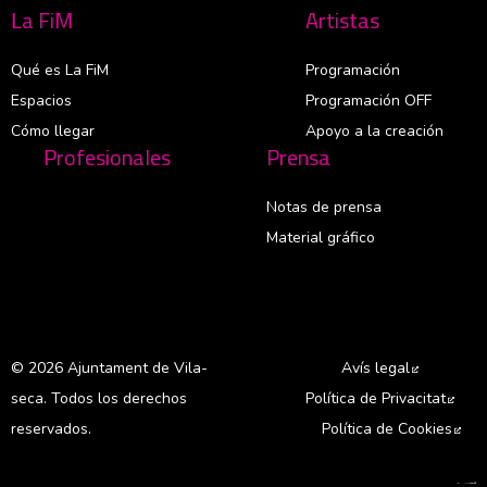
La FiM
Artistas
Qué es La FiM
Programación
Espacios
Programación OFF
Cómo llegar
Apoyo a la creación
Profesionales
Prensa
Notas de prensa
Material gráfico
© 2026 Ajuntament de Vila-
Avís legal
Abre en 
seca. Todos los derechos
Política de Privacitat
Abre
reservados.
Política de Cookies
Abr