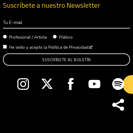
Suscríbete a nuestro Newsletter
Correo Electrónico
Profesional / Artista
Público
He leído y acepto la
Política de Privacidad.
Abre en nueva venta
Abre en nueva ventana
Abre en nueva ventana
Abre en nueva ventana
Abre en nueva v
Abre