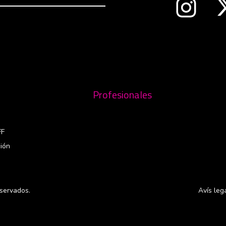
Abre en 
nueva ventana
Profesionales
FF
ión
servados.
Avís leg