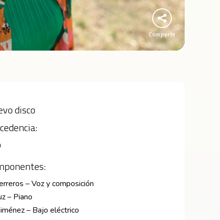
Comparte
vo disco
cedencia:
a
mponentes:
rreros – Voz y composición
uz – Piano
iménez – Bajo eléctrico