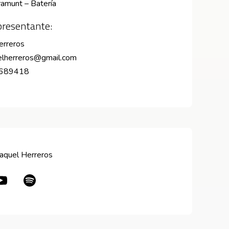
ramunt – Batería
resentante:
erreros
uelherreros@gmail.com
6689418
aquel Herreros
en nueva ventana
Abre en nueva ventana
Abre en nueva ventana