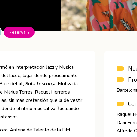
Reserva
Abre en nueva ventana
Nue
rmó en Interpretación Jazz y Música
 del Liceo, lugar donde precisamente
Pro
EP de debut,
Sota l’escorça
. Motivada
Barcelon
e Màrius Torres, Raquel Herreros
as, sin más pretensión que la de vestir
Co
lo donde el ritmo musical va fluctuando
Raquel He
intensos.
Dani Ferr
ceo, Antena de Talento de la FiM.
Alfredo G