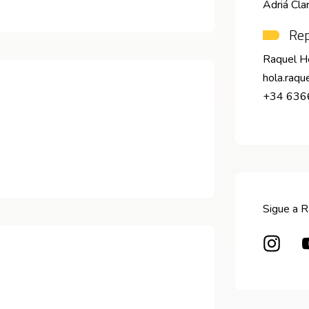
Adriá Cla
Rep
Raquel H
hola.raq
+34 63
Sigue a R
Abre 