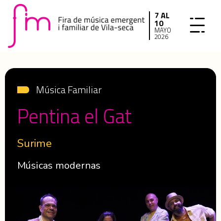
7 AL
10
MAYO
2026
Música Familiar
Pentina el Gat
Surime
Músicas modernas