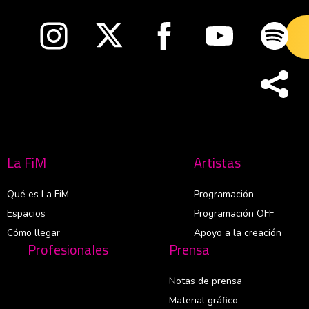
Abre en nueva ventana
Abre en nueva ventana
Abre en nueva ventana
Abre en nueva v
Abre
La FiM
Artistas
Qué es La FiM
Programación
Espacios
Programación OFF
Cómo llegar
Apoyo a la creación
Profesionales
Prensa
Notas de prensa
Material gráfico