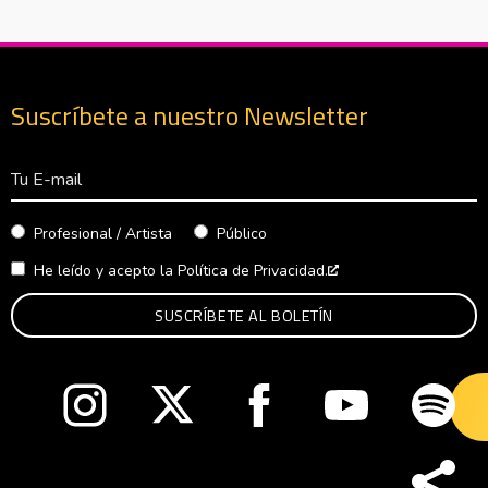
Suscríbete a nuestro Newsletter
Correo Electrónico
Profesional / Artista
Público
He leído y acepto la
Política de Privacidad.
Abre en nueva venta
Abre en nueva ventana
Abre en nueva ventana
Abre en nueva ventana
Abre en nueva v
Abre