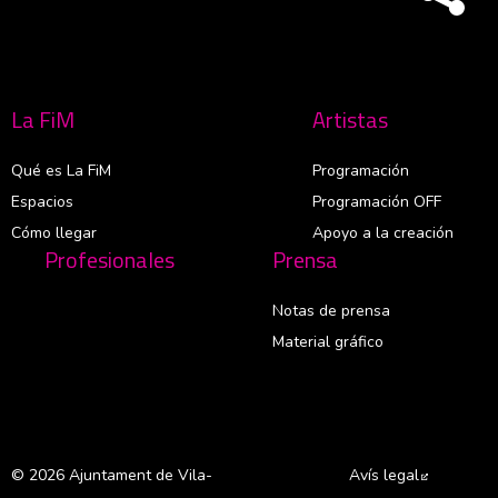
La FiM
Artistas
Qué es La FiM
Programación
Espacios
Programación OFF
Cómo llegar
Apoyo a la creación
Profesionales
Prensa
Notas de prensa
Material gráfico
© 2026 Ajuntament de Vila-
Avís legal
Abre en 