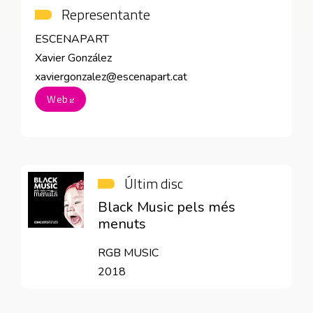
Representante
ESCENAPART
Xavier González
xaviergonzalez@escenapart.cat
Web
Abre en nueva ventana
Últim disc
Black Music pels més
menuts
RGB MUSIC
2018