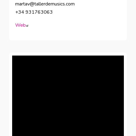
martav@tallerdemusics.com
+34 931763063
Web
Abre en nueva ventana