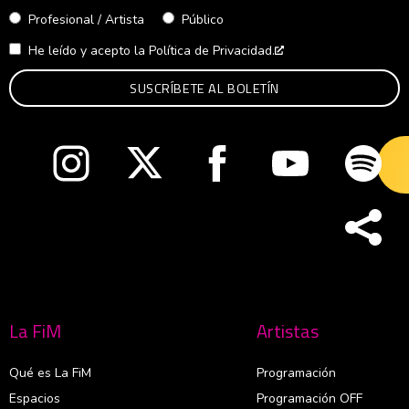
Profesional / Artista
Público
He leído y acepto la
Política de Privacidad.
Abre en nueva venta
Abre en nueva ventana
Abre en nueva ventana
Abre en nueva ventana
Abre en nueva v
Abre
La FiM
Artistas
Qué es La FiM
Programación
Espacios
Programación OFF