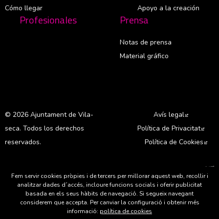
Cómo llegar
Apoyo a la creación
Profesionales
Prensa
Notas de prensa
Material gráfico
© 2026 Ajuntament de Vila-
Avís legal
Abre en 
seca. Todos los derechos
Política de Privacitat
Abre
reservados.
Política de Cookies
Abr
A
Fem servir cookies pròpies i de tercers per millorar aquest web, recollir i
analitzar dades d´accés, incloure funcions socials i oferir publicitat
basada en els seus hàbits de navegació. Si segueix navegant
considerem que accepta. Per canviar la configuració i obtenir més
informació:
política de cookies