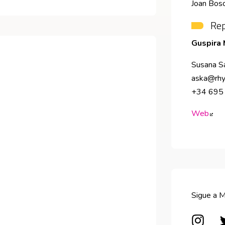
Joan Bosc
Rep
Guspira
Susana S
aska@rhy
+34 695
Web
Abr
Sigue a 
Abre 