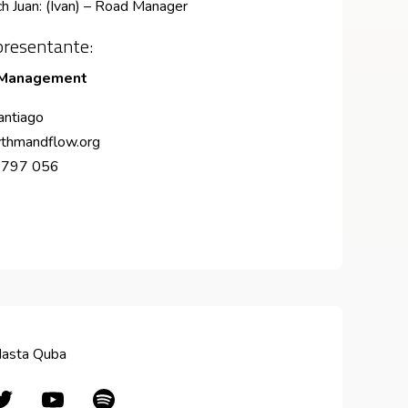
h Juan: (Ivan) – Road Manager
resentante:
 Management
antiago
thmandflow.org
 797 056
e en nueva ventana
Masta Quba
en nueva ventana
Abre en nueva ventana
Abre en nueva ventana
Abre en nueva ventana