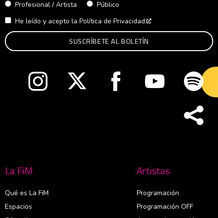
Profesional / Artista
Público
He leído y acepto la
Política de Privacidad.
Abre en nueva venta
Abre en nueva ventana
Abre en nueva ventana
Abre en nueva ventana
Abre en nueva v
Abre
La FiM
Artistas
Qué es La FiM
Programación
Espacios
Programación OFF