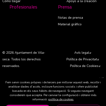
Cómo llegar
Apoyo a la creación
Profesionales
Prensa
Notas de prensa
Material gráfico
© 2026 Ajuntament de Vila-
Avís legal
Abre en 
seca. Todos los derechos
Política de Privacitat
Abre
reservados.
Política de Cookies
Abr
A
Fem servir cookies pròpies i de tercers per millorar aquest web, recollir i
analitzar dades d´accés, incloure funcions socials i oferir publicitat
basada en els seus hàbits de navegació. Si segueix navegant
considerem que accepta. Per canviar la configuració i obtenir més
informació:
política de cookies