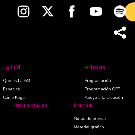
Abre en nueva ventana
Abre en nueva ventana
Abre en nueva ventana
Abre en nueva v
Abre
La FiM
Artistas
Qué es La FiM
Programación
Espacios
Programación OFF
Cómo llegar
Apoyo a la creación
Profesionales
Prensa
Notas de prensa
Material gráfico