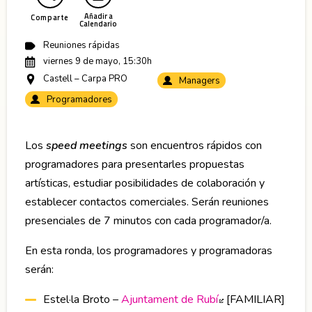
Añadir a
Comparte
Calendario
Reuniones rápidas
viernes 9 de mayo, 15:30h
Castell – Carpa PRO
Managers
Programadores
Los
speed meetings
son encuentros rápidos con
programadores para presentarles propuestas
artísticas, estudiar posibilidades de colaboración y
establecer contactos comerciales. Serán reuniones
presenciales de 7 minutos con cada programador/a.
En esta ronda, los programadores y programadoras
serán:
Estel·la Broto –
Ajuntament de Rubí
Abre en nueva ve
[FAMILIAR]