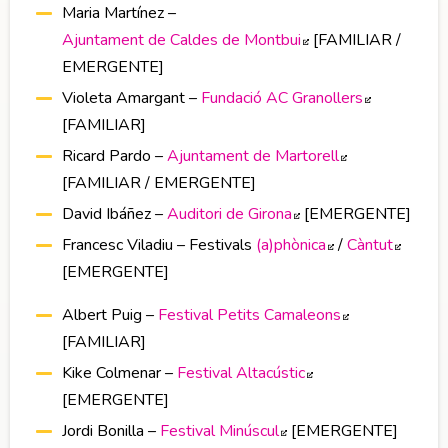
Maria Martínez –
Ajuntament de Caldes de Montbui
Abre en nueva vent
[FAMILIAR /
EMERGENTE]
Violeta Amargant –
Fundació AC Granollers
Abre en nu
[FAMILIAR]
Ricard Pardo –
Ajuntament de Martorell
Abre en nueva
[FAMILIAR / EMERGENTE]
David Ibáñez –
Auditori de Girona
Abre en nueva venta
[EMERGENTE]
Francesc Viladiu – Festivals
(a)phònica
Abre en nueva 
/
Càntut
Abre e
[EMERGENTE]
Albert Puig –
Festival Petits Camaleons
Abre en nuev
[FAMILIAR]
Kike Colmenar –
Festival Altacústic
Abre en nueva ven
[EMERGENTE]
Jordi Bonilla –
Festival Minúscul
Abre en nueva ventana
[EMERGENTE]