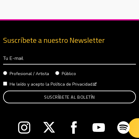
Suscríbete a nuestro Newsletter
Correo Electrónico
Profesional / Artista
Público
He leído y acepto la
Política de Privacidad.
Abre en nueva venta
Abre en nueva ventana
Abre en nueva ventana
Abre en nueva ventana
Abre en nueva v
Abre