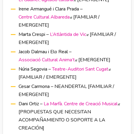
Irene Armangué i Clara Prada –
Centre Cultural Albareda
Abre en nueva ventana
[FAMILIAR /
EMERGENTE]
Marta Crespi –
L’Atlàntida de Vic
Abre en nueva venta
[FAMILIAR /
EMERGENTE]
Jacob Dalmau i Elo Real –
Associació Cultural Anima’t
Abre en nueva ventana
[EMERGENTE]
Núria Segovia –
Teatre-Auditori Sant Cugat
Abre en nu
[FAMILIAR / EMERGENTE]
Cesar Carmona – NEANDERTAL [FAMILIAR /
EMERGENTE]
Dani Ortiz –
La Marfà. Centre de Creació Musical
Abre e
[PROPUESTAS QUE NECESITAN
ACOMPAÑAMIENTO O SOPORTE A LA
CREACIÓN]