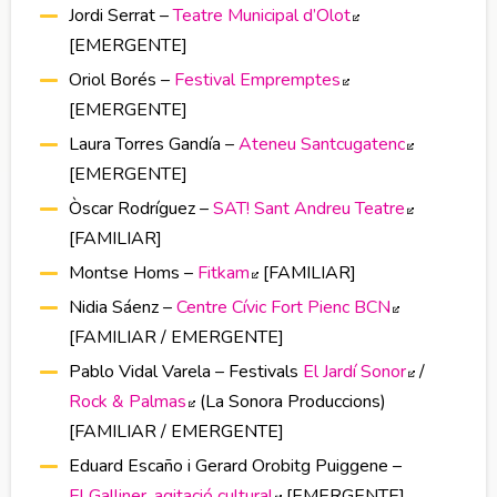
Jordi Serrat –
Teatre Municipal d’Olot
Abre en nueva ve
[EMERGENTE]
Oriol Borés –
Festival Empremptes
Abre en nueva ven
[EMERGENTE]
Laura Torres Gandía –
Ateneu Santcugatenc
Abre en n
[EMERGENTE]
Òscar Rodríguez –
SAT! Sant Andreu Teatre
Abre en n
[FAMILIAR]
Montse Homs –
Fitkam
Abre en nueva ventana
[FAMILIAR]
Nidia Sáenz –
Centre Cívic Fort Pienc BCN
Abre en nue
[FAMILIAR / EMERGENTE]
Pablo Vidal Varela – Festivals
El Jardí Sonor
Abre en n
/
Rock & Palmas
Abre en nueva ventana
(La Sonora Produccions)
[FAMILIAR / EMERGENTE]
Eduard Escaño i Gerard Orobitg Puiggene –
El Galliner, agitació cultural
Abre en nueva ventana
[EMERGENTE]