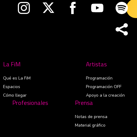
Abre en nueva ventana
Abre en nueva ventana
Abre en nueva ventana
Abre en nueva v
Abre
La FiM
Artistas
Qué es La FiM
Programación
Espacios
Programación OFF
Cómo llegar
Apoyo a la creación
Profesionales
Prensa
Notas de prensa
Material gráfico