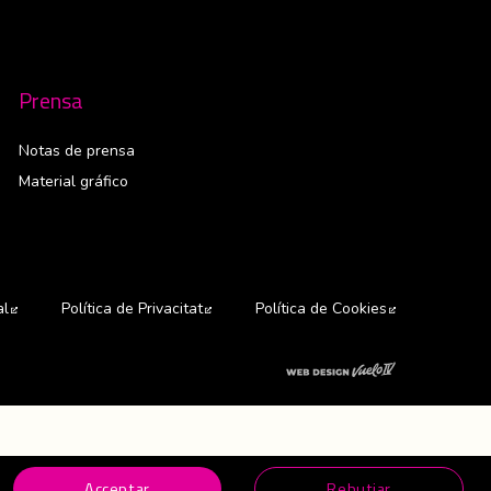
Prensa
Notas de prensa
Material gráfico
al
Abre en nueva ventana
Política de Privacitat
Abre en nueva ventana
Política de Cookies
Abre en nuev
Abre en nuev
Acceptar
Rebutjar