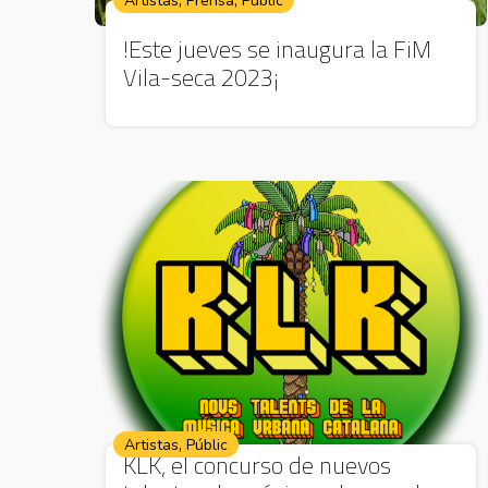
,
,
Artistas
Prensa
Públic
!Este jueves se inaugura la FiM
Vila-seca 2023¡
,
Artistas
Públic
KLK, el concurso de nuevos