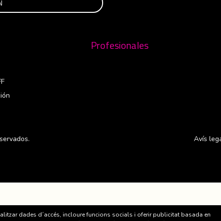
Profesionales
FF
ión
servados.
Avís leg
nalitzar dades d´accés, incloure funcions socials i oferir publicitat basada en