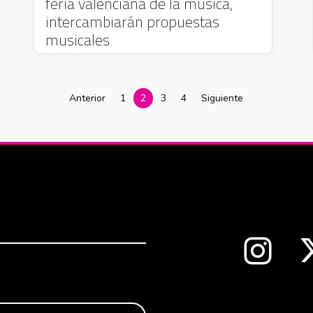
feria valenciana de la música,
intercambiarán propuestas
musicales
Anterior
1
2
3
4
Siguiente
Abre en 
nueva ventana